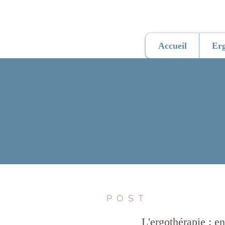
Accueil
Erg
POST
L'ergothérapie : e