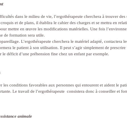
nt
fficultés dans le milieu de vie, l’ergothérapeute cherchera à trouver des
oquis et de plans, il établira le cahier des charges et se mettra en relat
our mettre en œuvre les modifications matérielles. Une fois l’environn
e de formation sera utile.
pareillage. L’ergothérapeute cherchera le matériel adapté, contactera les
ormera le patient à son utilisation. Il peut s’agir simplement de prescrire
r le déficit d’une préhension fine chez un enfant par exemple.
s
éer les conditions favorables aux personnes qui entourent et aident le pati
rtante. Le travail de l’ergothérapeute  consistera donc à conseiller et for
assistance animale