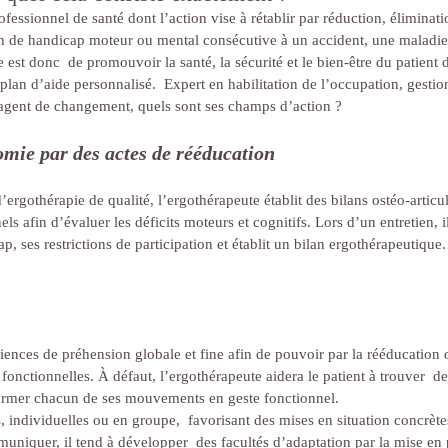
fessionnel de santé dont l’action vise à rétablir par réduction, éliminati
 de handicap moteur ou mental consécutive à un accident, une maladie o
e est donc  de promouvoir la santé, la sécurité et le bien-être du patient 
plan d’aide personnalisé.  Expert en habilitation de l’occupation, gestio
agent de changement, quels sont ses champs d’action ?
mie par des actes de rééducation
’ergothérapie de qualité, l’ergothérapeute établit des bilans ostéo-articul
ls afin d’évaluer les déficits moteurs et cognitifs. Lors d’un entretien, i
ap, ses restrictions de participation et établit un bilan ergothérapeutique.
iciences de préhension globale et fine afin de pouvoir par la rééducation
 fonctionnelles. À défaut, l’ergothérapeute aidera le patient à trouver  
ormer chacun de ses mouvements en geste fonctionnel.
s, individuelles ou en groupe,  favorisant des mises en situation concrèt
uniquer, il tend à développer  des facultés d’adaptation par la mise en 