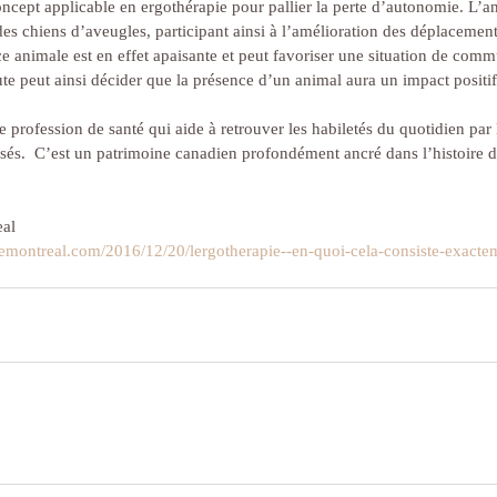
oncept applicable en ergothérapie pour pallier la perte d’autonomie. L’a
 des chiens d’aveugles, participant ainsi à l’amélioration des déplacement
 animale est en effet apaisante et peut favoriser une situation de comm
ute peut ainsi décider que la présence d’un animal aura un impact positif
e profession de santé qui aide à retrouver les habiletés du quotidien par
és.  C’est un patrimoine canadien profondément ancré dans l’histoire d
eal
emontreal.com/2016/12/20/lergotherapie--en-quoi-cela-consiste-exacte