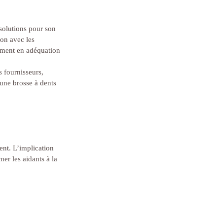
 solutions pour son 
ion avec les 
ement en adéquation 
 fournisseurs, 
 une brosse à dents 
ent. L’implication 
mer les aidants à la 