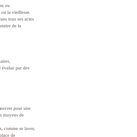
on ou 
u la vieillesse. 
dans tous ses actes 
nnaire de la 
aires, 
l évalue par des 
 œuvrer pour une 
des moyens de 
es, comme se laver, 
place de 