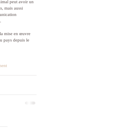
nimal peut avoir un 
s, mais aussi 
unication 
.
 la mise en œuvre 
u pays depuis le 
ment