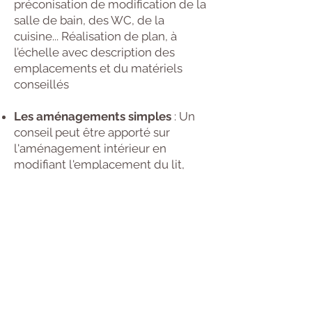
préconisation de modification de la
salle de bain, des WC, de la
cuisine... Réalisation de plan, à
l’échelle avec description des
emplacements et du matériels
conseillés
Les aménagements simples
: Un
conseil peut être apporté sur
l'aménagement intérieur en
modifiant l'emplacement du lit,
dégageant les espaces de
circulation, modifiant les points
lumineux...
Les aides techniques
: Il s'agit de
matériel pouvant vous aider dans la
réalisation de certaines activités de
la vie quotidienne. Elles sont
commercialisées par les